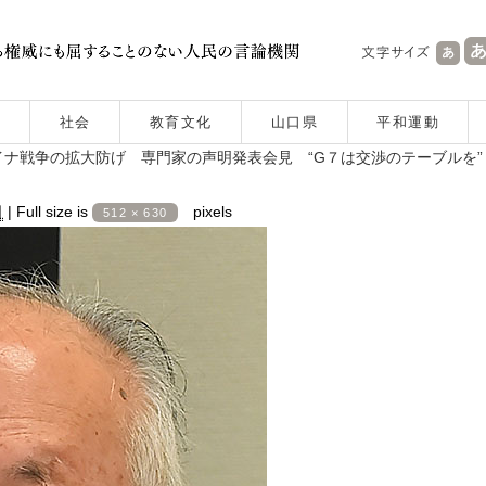
社会
教育文化
山口県
平和運動
ナ戦争の拡大防げ 専門家の声明発表会見 “G７は交渉のテーブルを”
日
|
Full size is
pixels
512 × 630