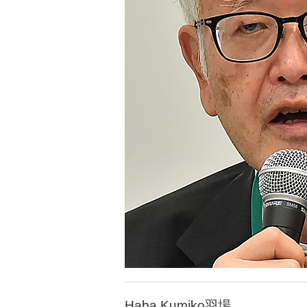
Haba Kumiko羽場