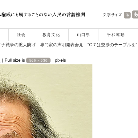
社会
教育文化
山口県
平和運動
ナ戦争の拡大防げ 専門家の声明発表会見 “G７は交渉のテーブルを”
日
|
Full size is
pixels
566 × 630