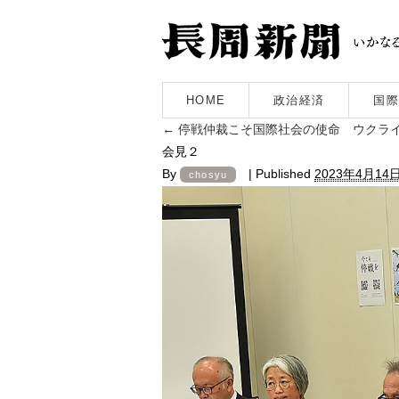
HOME
政治経済
国際
←
停戦仲裁こそ国際社会の使命 ウクライ
会見２
By
|
Published
2023年4月14
chosyu