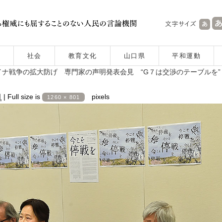
社会
教育文化
山口県
平和運動
ナ戦争の拡大防げ 専門家の声明発表会見 “G７は交渉のテーブルを”
日
|
Full size is
pixels
1260 × 801