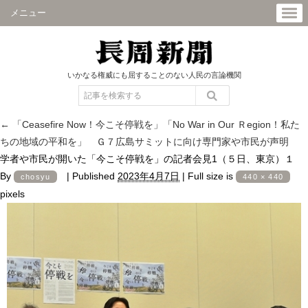
メニュー
いかなる権威にも屈することのない人民の言論機関
←
「Ceasefire Now！今こそ停戦を」「No War in Our Ｒegion！私た
ちの地域の平和を」 Ｇ７広島サミットに向け専門家や市民が声明
学者や市民が開いた「今こそ停戦を」の記者会見1（５日、東京）１
By
|
Published
2023年4月7日
|
Full size is
chosyu
440 × 440
pixels