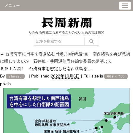
メニュー
いかなる権威にも屈することのない人民の言論機関
←
台湾有事に日本を巻き込む日米共同作戦計画―南西諸島を再び戦禍
に晒してよいか 石井暁・共同通信専任編集委員の講演より
６＠１Ａ図１ 台湾有事を想定した南西諸島を…
By
|
Published
2022年10月6日
|
Full size is
chosyu
669 × 768
pixels