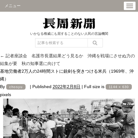
メニュー
いかなる権威にも屈することのない人民の言論機関
←
記者座談会 名護市長選結果どう見るか 沖縄を戦場にさせぬ力の
結集が要 秋の知事選に向けて
基地労働者2万人の24時間ストに銃剣を突きつける米兵（1969年、沖
縄）
By
|
Published
2022年2月8日
|
Full size is
chosyu
1144 × 630
pixels