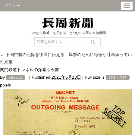
メニュー
いかなる権威にも屈することのない人民の言論機関
←
下関空襲の記憶を後世に伝える 爆撃のために緻密な計画練ってい
た米軍
関門鉄道トンネルの探索命令書
By
|
Published
2021年6月13日
|
Full size is
chosyu
579 × 787
pixels