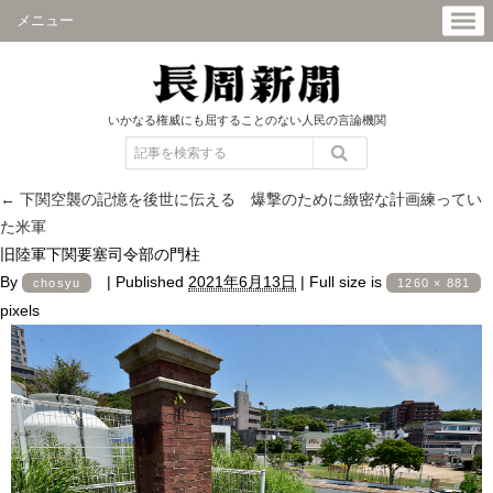
メニュー
いかなる権威にも屈することのない人民の言論機関
←
下関空襲の記憶を後世に伝える 爆撃のために緻密な計画練ってい
た米軍
旧陸軍下関要塞司令部の門柱
By
|
Published
2021年6月13日
|
Full size is
chosyu
1260 × 881
pixels