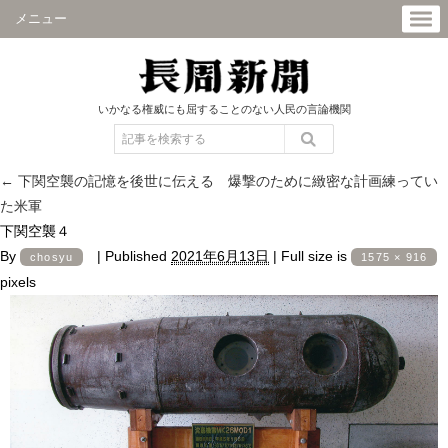
メニュー
いかなる権威にも屈することのない人民の言論機関
←
下関空襲の記憶を後世に伝える 爆撃のために緻密な計画練ってい
た米軍
下関空襲４
By
|
Published
2021年6月13日
|
Full size is
chosyu
1575 × 916
pixels