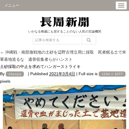
メニュー
いかなる権威にも屈することのない人民の言論機関
←
沖縄戦・南部激戦地の土砂を辺野古埋立用に採取 死者眠る土で米
軍基地造るな 遺骨収集者らがハンスト
土砂採取の中止を求めてハンガーストライキ
By
|
Published
2021年3月4日
|
Full size is
chosyu
1260 × 1077
pixels