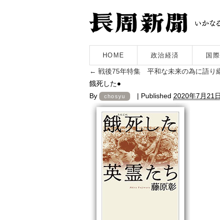
HOME
政治経済
国際
←
戦後75年特集 平和な未来の為に語
餓死した●
By
|
Published
2020年7月21
chosyu