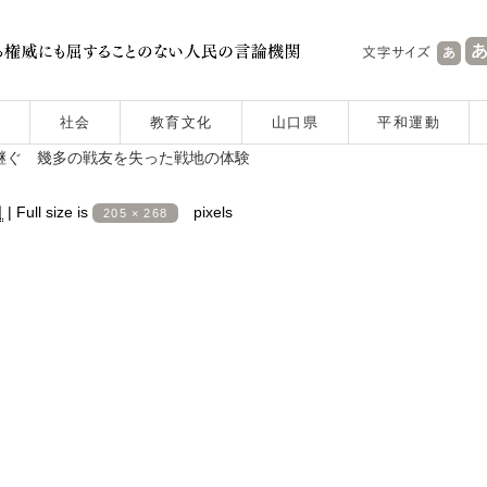
社会
教育文化
山口県
平和運動
り継ぐ 幾多の戦友を失った戦地の体験
日
|
Full size is
pixels
205 × 268