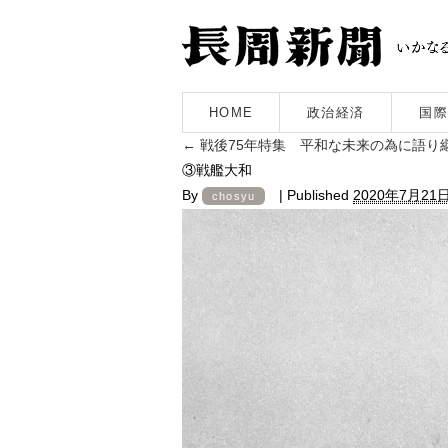
HOME
政治経済
国際
←
戦後75年特集 平和な未来の為に語
③戦艦大和
By
|
Published
2020年7月21
chosyu