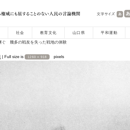
社会
教育文化
山口県
平和運動
り継ぐ 幾多の戦友を失った戦地の体験
日
|
Full size is
pixels
1260 × 918