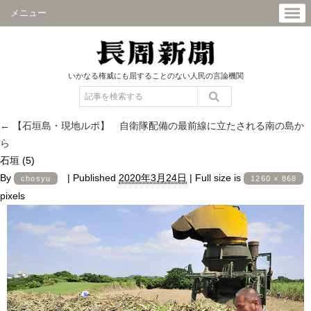
メニュー
いかなる権威にも屈することのない人民の言論機関
←
【石垣島・現地ルポ】 自衛隊配備の最前線に立たされる南の島か
ら
石垣 (5)
By
|
Published
2020年3月24日
|
Full size is
chosyu
1260 × 868
pixels