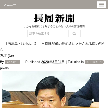
メニュー
いかなる権威にも屈することのない人民の言論機関
←
【石垣島・現地ルポ】 自衛隊配備の最前線に立たされる南の島か
ら
石垣 (3)●
By
|
Published
2020年3月24日
|
Full size is
chosyu
402 × 402
pixels