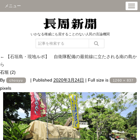
メニュー
いかなる権威にも屈することのない人民の言論機関
←
【石垣島・現地ルポ】 自衛隊配備の最前線に立たされる南の島か
ら
石垣 (2)
By
|
Published
2020年3月24日
|
Full size is
chosyu
1260 × 837
pixels