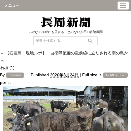
メニュー
いかなる権威にも屈することのない人民の言論機関
←
【石垣島・現地ルポ】 自衛隊配備の最前線に立たされる南の島か
ら
石垣 (1)
By
|
Published
2020年3月24日
|
Full size is
chosyu
1260 × 837
pixels