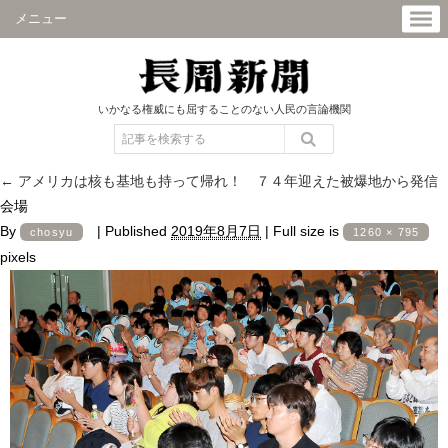
メニュー
いかなる権威にも屈することのない人民の言論機関
←
アメリカは核も基地も持って帰れ！ ７４年迎えた被爆地から発信
会場
By
|
Published
2019年8月7日
|
Full size is
chosyu
1260 × 795
pixels