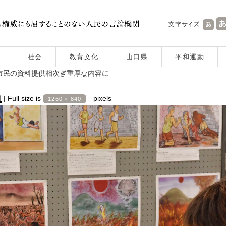
社会
教育文化
山口県
平和運動
市民の資料提供相次ぎ重厚な内容に
日
|
Full size is
pixels
1260 × 840