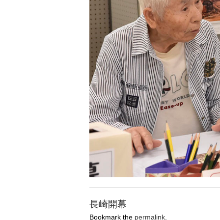
長崎開幕
Bookmark the
permalink
.