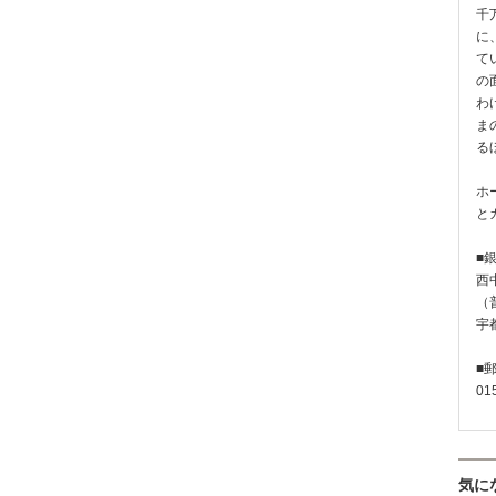
千
に
て
の
わ
ま
る
ホ
と
■
西
（普
宇
■
01
気に