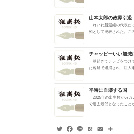
山本太郎の政界引退
れいわ新選組の代表だっ
如として発表された。この
チャッピーいい加減
朝起きてテレビをつけて
た容疑で逮捕され、巨人軍
平時に自壊する国
2025年の出生数が67
で過去最低となったことが
Twitter
Facebook
Line
Hatena
Email
共