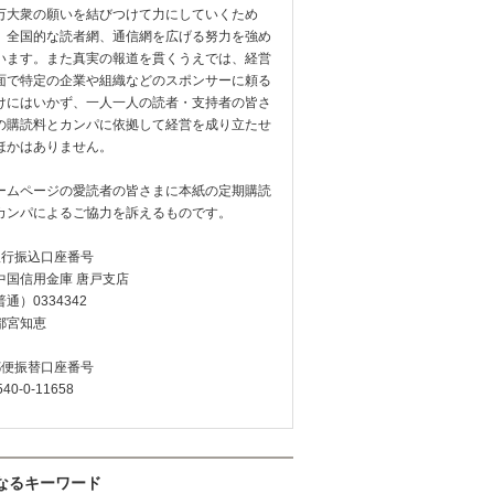
万大衆の願いを結びつけて力にしていくため
、全国的な読者網、通信網を広げる努力を強め
います。また真実の報道を貫くうえでは、経営
面で特定の企業や組織などのスポンサーに頼る
けにはいかず、一人一人の読者・支持者の皆さ
の購読料とカンパに依拠して経営を成り立たせ
ほかはありません。
ームページの愛読者の皆さまに本紙の定期購読
カンパによるご協力を訴えるものです。
銀行振込口座番号
中国信用金庫 唐戸支店
通）0334342
都宮知恵
郵便振替口座番号
540-0-11658
なるキーワード