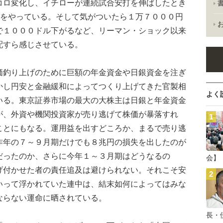
コロ変化し、イチローが連続試合安打を伸ばしたとき
ぎをやっている。そして気がついたら１万７０００円
で１０００ドル下がるなど、リーマン・ショック以来
配すら感じさせている。
釣り上げのために巨額の年金資金や日銀資金を注ぎ
かし円安と金融緩和によってつくり上げてきた官製相
よく
いる。東京証券市場の最大の大株主は日銀と年金資金
が、外資や機関投資家が売り逃げて株価が暴落すれ
ことにもなる。運用益を出すどころか、まるで売り逃
昨年の７～９月期だけでも８兆円の損失を出したのが
だったのか、さらに今年１～３月期はどうなるの
会】
げ付かせた者の責任追及は避けられない。それこそ安
いって浮かれていた連中は、結末如何によってはみな
ならない運命に晒されている。
長・