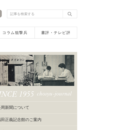
コラム狙撃兵
書評・テレビ評
長周新聞について
福田正義記念館のご案内