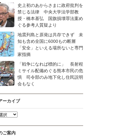
史上初のあからさまに政府批判を
禁じる法律 中央大学法学部教
授・橋本基弘 国旗損壊罪法案め
ぐる参考人質疑より
地震列島と原発は共存できず 未
知も含め全国に6000もの断層
「安全」といえる場所ないと専門
家指摘
「戦争になれば標的に」 長射程
ミサイル配備めぐる熊本市民の危
惧 司令部のみ地下化し住民説明
会もなく
アーカイブ
のご案内