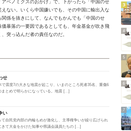
アベノミクスのおかげ」で、下がったら「中国のせ
笑えない。いくら中国嫌いでも、その中国に輸出入な
る関係を抜きにして、なんでもかんでも「中国のせ
株価暴落の一要因であるとしても、年金基金が吹き飛
ではなく、突っ込んだ者の責任なのだ。
わせ
で震度7の大きな地震が起こり、いまのところ死者35名、重傷6
まとめで明らかになっている。地震 […]
争い
て自民党内部の内輪もめが激化し、主導権争いが繰り広げられ
きて大金をかけた知事や県議会議員たちの […]