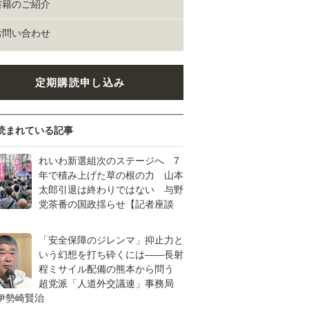
書籍のご紹介
お問い合わせ
定期購読申し込み
読まれている記事
れいわ新選組次のステージへ 7
年で積み上げた草の根の力 山本
太郎引退は終わりではない 与野
党茶番の国政揺らせ【記者座談
「安全保障のジレンマ」抑止力と
いう幻想を打ち砕くには――長射
程ミサイル配備の熊本から問う
超党派「人道外交議連」事務局
伊勢崎賢治