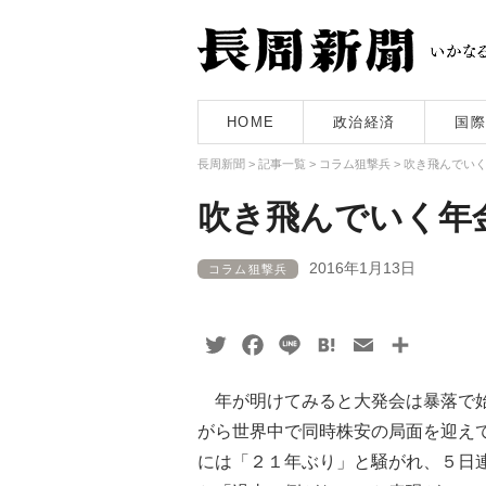
HOME
政治経済
国際
長周新聞
>
記事一覧
>
コラム狙撃兵
>
吹き飛んでい
吹き飛んでいく年
2016年1月13日
コラム狙撃兵
Twitter
Facebook
Line
Hatena
Email
共
有
年が明けてみると大発会は暴落で始
がら世界中で同時株安の局面を迎え
には「２１年ぶり」と騒がれ、５日