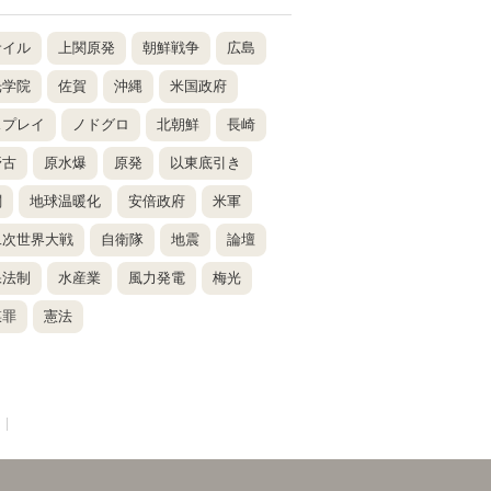
サイル
上関原発
朝鮮戦争
広島
光学院
佐賀
沖縄
米国政府
スプレイ
ノドグロ
北朝鮮
長崎
野古
原水爆
原発
以東底引き
関
地球温暖化
安倍政府
米軍
二次世界大戦
自衛隊
地震
論壇
保法制
水産業
風力発電
梅光
謀罪
憲法
|