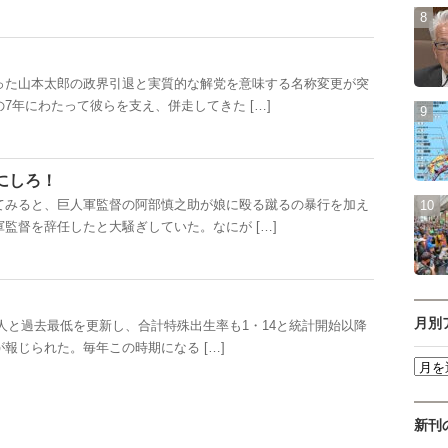
た山本太郎の政界引退と実質的な解党を意味する名称変更が突
7年にわたって彼らを支え、併走してきた […]
にしろ！
みると、巨人軍監督の阿部慎之助が娘に殴る蹴るの暴行を加え
監督を辞任したと大騒ぎしていた。なにが […]
月別
万人と過去最低を更新し、合計特殊出生率も1・14と統計開始以降
報じられた。毎年この時期になる […]
新刊