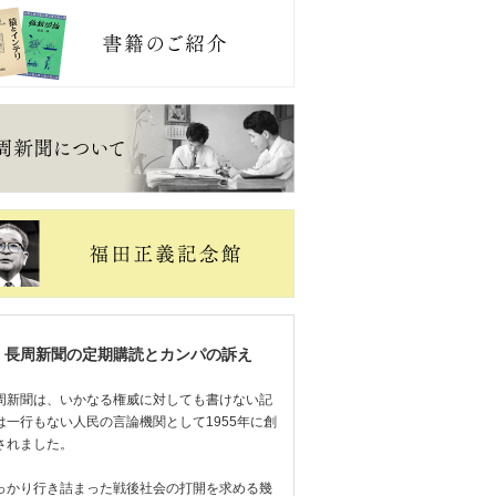
長周新聞の定期購読とカンパの訴え
周新聞は、いかなる権威に対しても書けない記
は一行もない人民の言論機関として1955年に創
されました。
っかり行き詰まった戦後社会の打開を求める幾