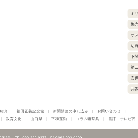
ミ
梅
オ
辺
下
第
安
共
紹介
|
福田正義記念館
|
新聞購読の申し込み
|
お問い合わせ
|
|
教育文化
|
山口県
|
平和運動
|
コラム狙撃兵
|
書評・テレビ評