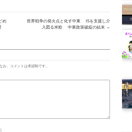
どめ
世界戦争の発火点と化す中東 ISを支援し介
躍
入図る米欧 中東政策破綻の結末
→
なお、コメントは承認制です。