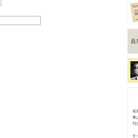
長
事
刊
す