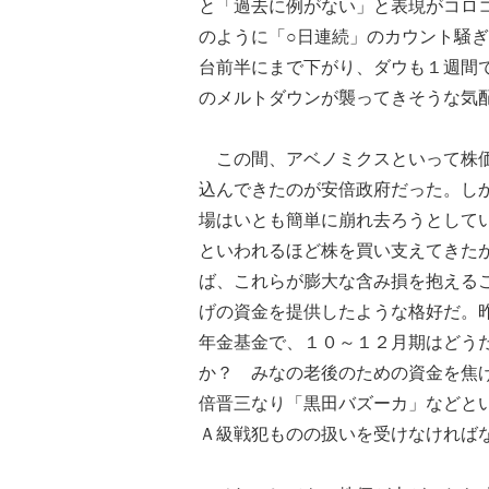
と「過去に例がない」と表現がコロ
のように「○日連続」のカウント騒
台前半にまで下がり、ダウも１週間
のメルトダウンが襲ってきそうな気
この間、アベノミクスといって株価
込んできたのが安倍政府だった。し
場はいとも簡単に崩れ去ろうとして
といわれるほど株を買い支えてきた
ば、これらが膨大な含み損を抱える
げの資金を提供したような格好だ。
年金基金で、１０～１２月期はどう
か？ みなの老後のための資金を焦
倍晋三なり「黒田バズーカ」などと
Ａ級戦犯ものの扱いを受けなければ