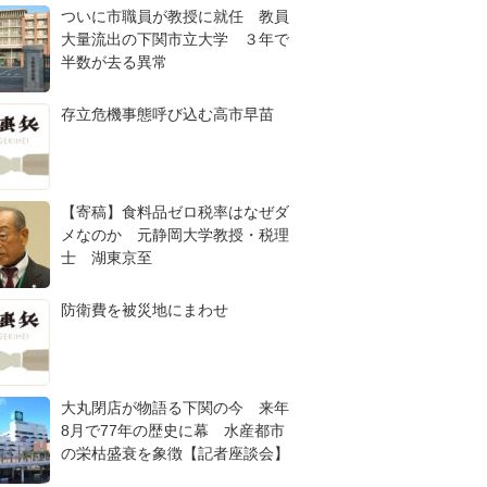
ついに市職員が教授に就任 教員
大量流出の下関市立大学 ３年で
半数が去る異常
存立危機事態呼び込む高市早苗
【寄稿】食料品ゼロ税率はなぜダ
メなのか 元静岡大学教授・税理
士 湖東京至
防衛費を被災地にまわせ
大丸閉店が物語る下関の今 来年
8月で77年の歴史に幕 水産都市
の栄枯盛衰を象徴【記者座談会】