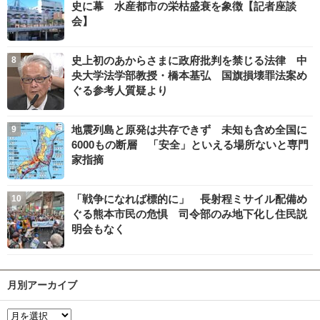
史に幕 水産都市の栄枯盛衰を象徴【記者座談
会】
史上初のあからさまに政府批判を禁じる法律 中
央大学法学部教授・橋本基弘 国旗損壊罪法案め
ぐる参考人質疑より
地震列島と原発は共存できず 未知も含め全国に
6000もの断層 「安全」といえる場所ないと専門
家指摘
「戦争になれば標的に」 長射程ミサイル配備め
ぐる熊本市民の危惧 司令部のみ地下化し住民説
明会もなく
月別アーカイブ