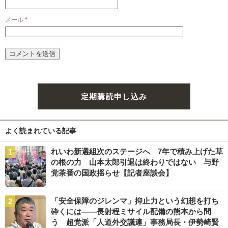
メール
*
定期購読申し込み
よく読まれている記事
れいわ新選組次のステージへ 7年で積み上げた草
の根の力 山本太郎引退は終わりではない 与野
党茶番の国政揺らせ【記者座談会】
「安全保障のジレンマ」抑止力という幻想を打ち
砕くには――長射程ミサイル配備の熊本から問
う 超党派「人道外交議連」事務局長・伊勢崎賢