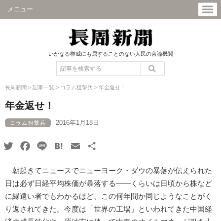
メニュー
いかなる権威にも屈することのない人民の言論機関
長周新聞
>
記事一覧
>
コラム狙撃兵
>
年金返せ！
年金返せ！
2016年1月18日
コラム狙撃兵
Twitter
Facebook
Line
Hatena
Email
共
有
朝起きてニュースでニューヨーク・ダウの暴落が伝えられた
日は必ず日経平均株価が暴落する――くらいは日頃から株など
に縁遠い者でもわかるほど、この何年間か同じようなことがく
り返されてきた。今度は「世界の工場」といわれてきた中国経