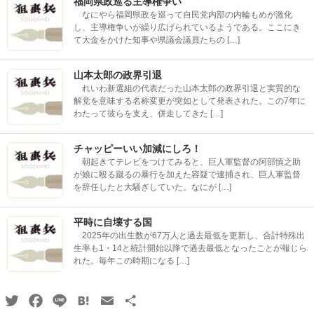
福岡県政巡る主導権争い
なにやら福岡県政を巡って自民党内部の内輪もめが激化
し、主導権争いが繰り広げられているようである。ここにき
て大金をかけた知事や県議会議員たちの […]
山本太郎の政界引退
れいわ新選組の代表だった山本太郎の政界引退と実質的な
解党を意味する名称変更が突如として発表された。この7年に
わたって彼らを支え、併走してきた […]
チャッピーいい加減にしろ！
朝起きてテレビをつけてみると、巨人軍監督の阿部慎之助
が娘に殴る蹴るの暴行を加えた容疑で逮捕され、巨人軍監督
を辞任したと大騒ぎしていた。なにが […]
平時に自壊する国
2025年の出生数が67万人と過去最低を更新し、合計特殊出
生率も1・14と統計開始以降で過去最低となったことが報じら
れた。毎年この時期になる […]
Twitter
Facebook
Line
Hatena
Email
共