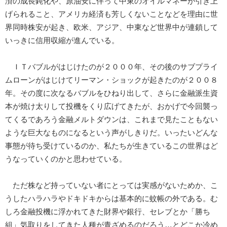
済の成長鈍化や、原油安に伴って中東のオイルマネーが引き上
げられること、アメリカ経済も芳しくないことなどを理由に世
界同時株安が起き、欧米、アジア、中東など世界中が連鎖して
いっきに信用収縮が進んでいる。
ＩＴバブルがはじけたのが２０００年、その後のサブプライ
ムローンがはじけてリーマン・ショックが起きたのが２００８
年。その度に次なるバブルをひねり出して、さらに金融派生資
本が焼け太りして投機をくり広げてきたが、おかげで今回襲っ
てくるであろう金融メルトダウンは、これまで見たこともない
ような巨大なものになるという声がしきりだ。いったいどんな
事態が待ち受けているのか、私たちが生きているこの世界はど
うなっていくのかと思わせている。
ただ株など持っていない者にとっては実感がないためか、こ
うしたハラハラやドキドキからは基本的に蚊帳の外である。む
しろ金融投機に浮かれてきた財界や銀行、セレブとか「勝ち
組」気取りをしてきた人種が青ざめるのだろう…とどこか冷め