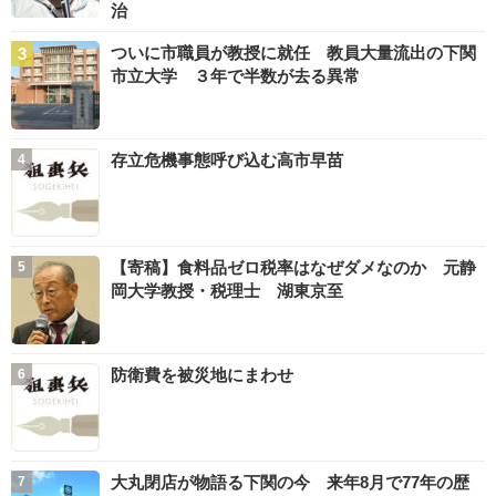
治
ついに市職員が教授に就任 教員大量流出の下関
市立大学 ３年で半数が去る異常
存立危機事態呼び込む高市早苗
【寄稿】食料品ゼロ税率はなぜダメなのか 元静
岡大学教授・税理士 湖東京至
防衛費を被災地にまわせ
大丸閉店が物語る下関の今 来年8月で77年の歴