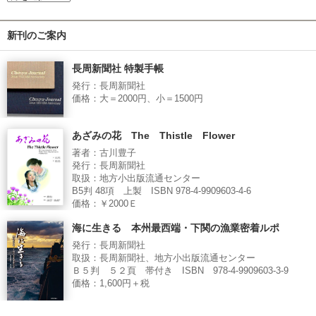
新刊のご案内
長周新聞社 特製手帳
発行：長周新聞社
価格：大＝2000円、小＝1500円
あざみの花 The Thistle Flower
著者：古川豊子
発行：長周新聞社
取扱：地方小出版流通センター
B5判 48項 上製 ISBN 978-4-9909603-4-6
価格：￥2000Ｅ
海に生きる 本州最西端・下関の漁業密着ルポ
発行：長周新聞社
取扱：長周新聞社、地方小出版流通センター
Ｂ５判 ５２頁 帯付き ISBN 978-4-9909603-3-9
価格：1,600円＋税