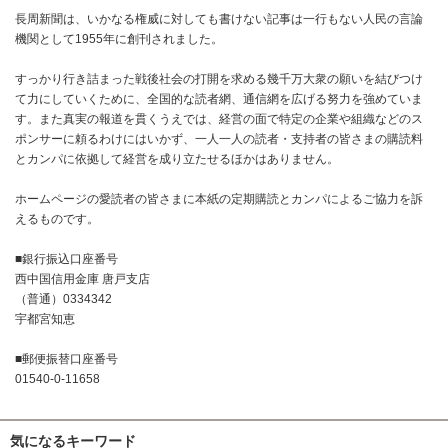
長周新聞は、いかなる権威に対しても書けない記事は一行もない人民の言論
機関として1955年に創刊されました。
すっかり行き詰まった戦後社会の打開を求める幾千万大衆の願いを結びつけ
て力にしていくために、全国的な読者網、通信網を広げる努力を強めていま
す。また真実の報道を貫くうえでは、経営の面で特定の企業や組織などのス
ポンサーに頼るわけにはいかず、一人一人の読者・支持者の皆さまの購読料
とカンパに依拠して経営を成り立たせるほかはありません。
ホームページの愛読者の皆さまに本紙の定期購読とカンパによるご協力を訴
えるものです。
■銀行振込口座番号
西中国信用金庫 唐戸支店
（普通）0334342
宇都宮知恵
■郵便振替口座番号
01540-0-11658
気になるキーワード