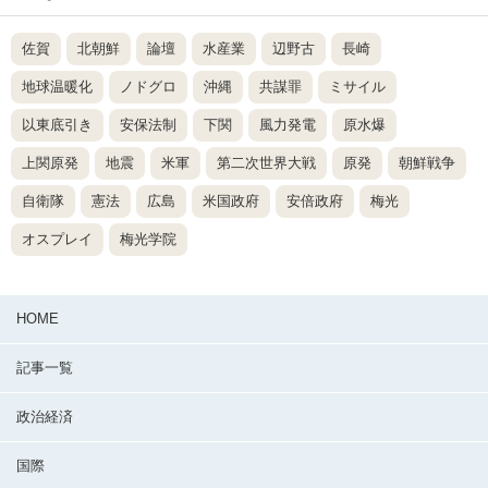
佐賀
北朝鮮
論壇
水産業
辺野古
長崎
地球温暖化
ノドグロ
沖縄
共謀罪
ミサイル
以東底引き
安保法制
下関
風力発電
原水爆
上関原発
地震
米軍
第二次世界大戦
原発
朝鮮戦争
自衛隊
憲法
広島
米国政府
安倍政府
梅光
オスプレイ
梅光学院
HOME
記事一覧
政治経済
国際