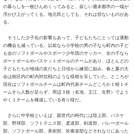
の暮らしを一枚ひんめくってみると、寂しい週末都市の一端が
浮かび上がってくる。地元民としても、それは切ないものがあ
る。
そうした少子化の影響もあって、子どもたちにとっては運動
の機会も減っている。以前なら小学校の男の子なら町内の子ど
も会のソフトボールやスポーツ少年団のサッカー、女の子なら
ポートボールやバスケットボールのチームがあり、ほとんどの
子どもたちが地域の友だちと日頃から練習に励み、春と夏の大
会は校区内の町内対抗戦のような様相を呈していた。ところが
現在はソフトボールチームは町内代表チームどころか１校１チ
ームすら人数が足らず、周辺３校（名池、王江、生野）でよう
やく１チームを構成している有り様だ。
さらに中学校といえば、親世代の時代には陸上部、バスケ
部、野球部、ソフトテニス部、柔道部、剣道部、バレーボール
部、ソフトボール部、美術部、吹奏楽部などそれなりにあった