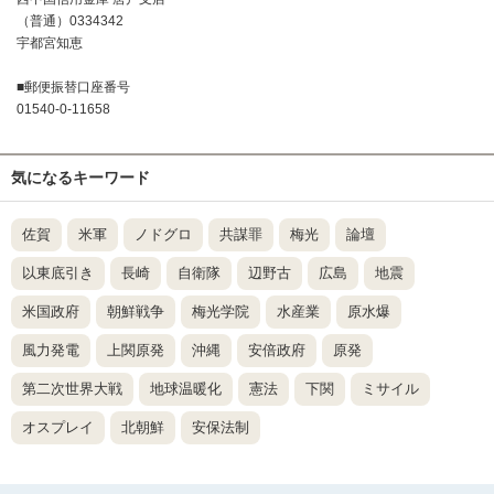
（普通）0334342
宇都宮知恵
■郵便振替口座番号
01540-0-11658
気になるキーワード
佐賀
米軍
ノドグロ
共謀罪
梅光
論壇
以東底引き
長崎
自衛隊
辺野古
広島
地震
米国政府
朝鮮戦争
梅光学院
水産業
原水爆
風力発電
上関原発
沖縄
安倍政府
原発
第二次世界大戦
地球温暖化
憲法
下関
ミサイル
オスプレイ
北朝鮮
安保法制