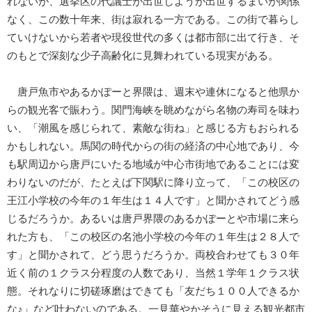
れないが、選挙区の代議士が出世しようが出世するまいが関係
なく、この数十年来、街は寂れる一方である。この街で暮らし
ていけないから若者や現役世代の多くは都市部に出て行き、そ
のもとで深刻な少子高齢化に見舞われている現実がある。
唐戸魚市やあるかぽーと界隈は、週末や連休になると他県か
らの観光客で賑わう。関門海峡を眺めながら名物の寿司を味わ
い、「潮風を感じられて、素敵な街ね」と感じる方もおられる
かもしれない。馬関の時代からの街の経済の中心地であり、今
も駅周辺から唐戸にいたる地域が中心市街地であることには変
わりないのだが、たとえば下関駅に降り立って、「この校区の
王江小学校の今年の１年生は１４人です」と聞かされてどう感
じるだろうか。あるいは唐戸界隈のあるかぽーとや市場に来ら
れた方も、「この校区の名池小学校の今年の１年生は２８人で
す」と聞かされて、どう思うだろうか。両校合わせても３０年
近く前の１クラス分程度の人数であり、当然１学年１クラス状
態。それなりに切磋琢磨はできても「友だち１００人できるか
な♪」など叶わないのである。一見華やかそうに見える観光都市