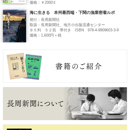
価格：￥2000Ｅ
海に生きる 本州最西端・下関の漁業密着ルポ
発行：長周新聞社
取扱：長周新聞社、地方小出版流通センター
Ｂ５判 ５２頁 帯付き ISBN 978-4-9909603-3-9
価格：1,600円＋税