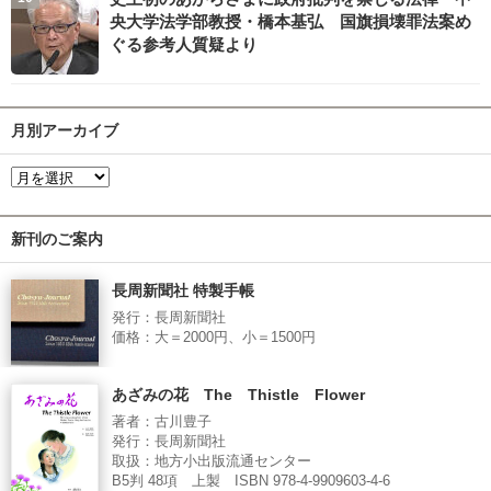
央大学法学部教授・橋本基弘 国旗損壊罪法案め
ぐる参考人質疑より
月別アーカイブ
新刊のご案内
長周新聞社 特製手帳
発行：長周新聞社
価格：大＝2000円、小＝1500円
あざみの花 The Thistle Flower
著者：古川豊子
発行：長周新聞社
取扱：地方小出版流通センター
B5判 48項 上製 ISBN 978-4-9909603-4-6