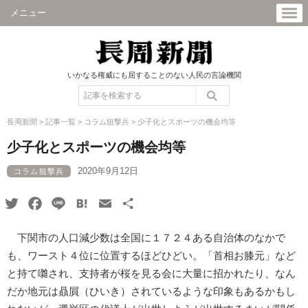
メニュー
いかなる権威にも屈することのない人民の言論機関
長周新聞
>
記事一覧
>
コラム狙撃兵
>
少子化とスポーツの機会均等
少子化とスポーツの機会均等
2020年9月12日
コラム狙撃兵
Twitter
Facebook
Line
Hatena
Email
共
有
下関市の人口減少数は全国に１７２４ある自治体のなかで
も、ワースト４位に位置するほどひどい。「首相お膝元」など
と持て囃され、支持者が桜を見る会に大量に招かれたり、なん
だか地元は贔屓（ひいき）されているような印象もあるかもし