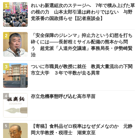
れいわ新選組次のステージへ 7年で積み上げた草
の根の力 山本太郎引退は終わりではない 与野
党茶番の国政揺らせ【記者座談会】
「安全保障のジレンマ」抑止力という幻想を打ち
砕くには――長射程ミサイル配備の熊本から問
う 超党派「人道外交議連」事務局長・伊勢崎賢
治
ついに市職員が教授に就任 教員大量流出の下関
市立大学 ３年で半数が去る異常
存立危機事態呼び込む高市早苗
【寄稿】食料品ゼロ税率はなぜダメなのか 元静
岡大学教授・税理士 湖東京至