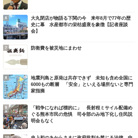
大丸閉店が物語る下関の今 来年8月で77年の歴
史に幕 水産都市の栄枯盛衰を象徴【記者座談
会】
防衛費を被災地にまわせ
地震列島と原発は共存できず 未知も含め全国に
6000もの断層 「安全」といえる場所ないと専門
家指摘
「戦争になれば標的に」 長射程ミサイル配備め
ぐる熊本市民の危惧 司令部のみ地下化し住民説
明会もなく
史上初のあからさまに政府批判を禁じる法律 中