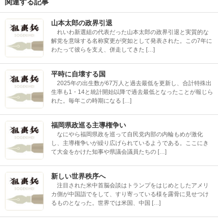
関連する記事
山本太郎の政界引退
れいわ新選組の代表だった山本太郎の政界引退と実質的な
解党を意味する名称変更が突如として発表された。この7年に
わたって彼らを支え、併走してきた […]
平時に自壊する国
2025年の出生数が67万人と過去最低を更新し、合計特殊出
生率も1・14と統計開始以降で過去最低となったことが報じら
れた。毎年この時期になる […]
福岡県政巡る主導権争い
なにやら福岡県政を巡って自民党内部の内輪もめが激化
し、主導権争いが繰り広げられているようである。ここにき
て大金をかけた知事や県議会議員たちの […]
新しい世界秩序へ
注目された米中首脳会談はトランプをはじめとしたアメリ
カ側が中国詣でをして、すり寄っている様を露骨に見せつけ
るものとなった。世界では米国、中国 […]