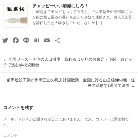
チャッピーいい加減にしろ！
朝起きてテレビをつけてみると、巨人軍監督の阿部慎之助
が娘に殴る蹴るの暴行を加えた容疑で逮捕され、巨人軍監督
を辞任したと大騒ぎしていた。なにが […]
Twitter
Facebook
Line
Hatena
Email
共
有
←
全国ワースト４位の人口減少 寂れるばかりのお膝元・下関 急ピッ
チで進む学校統廃合
前田建設工業が出羽三山の風力計画撤回 全国に誇る山岳信仰の地 住
民の運動で1週間で決着
→
コメントを残す
メールアドレスが公開されることはありません。なお、コメントは承認制で
す。
コメント