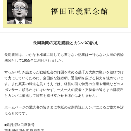
長周新聞の定期購読とカンパの訴え
長周新聞は、いかなる権威に対しても書けない記事は一行もない人民の言論
機関として1955年に創刊されました。
すっかり行き詰まった戦後社会の打開を求める幾千万大衆の願いを結びつけ
て力にしていくために、全国的な読者網、通信網を広げる努力を強めていま
す。また真実の報道を貫くうえでは、経営の面で特定の企業や組織などのス
ポンサーに頼るわけにはいかず、一人一人の読者・支持者の皆さまの購読料
とカンパに依拠して経営を成り立たせるほかはありません。
ホームページの愛読者の皆さまに本紙の定期購読とカンパによるご協力を訴
えるものです。
■銀行振込口座番号
西中国信用金庫 唐戸支店