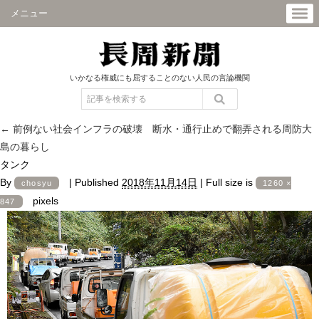
メニュー
いかなる権威にも屈することのない人民の言論機関
←
前例ない社会インフラの破壊 断水・通行止めで翻弄される周防大
島の暮らし
タンク
By
|
Published
2018年11月14日
|
Full size is
chosyu
1260 ×
pixels
847