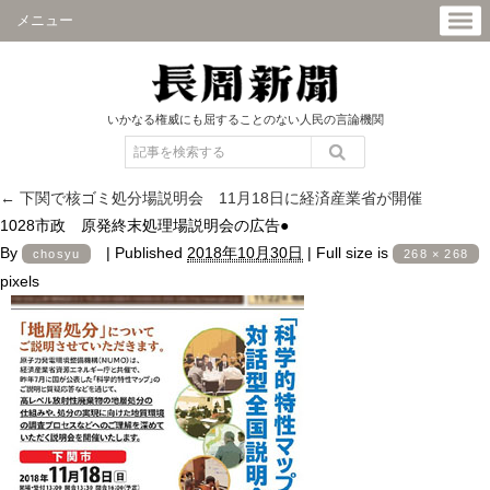
メニュー
いかなる権威にも屈することのない人民の言論機関
←
下関で核ゴミ処分場説明会 11月18日に経済産業省が開催
1028市政 原発終末処理場説明会の広告●
By
|
Published
2018年10月30日
|
Full size is
chosyu
268 × 268
pixels