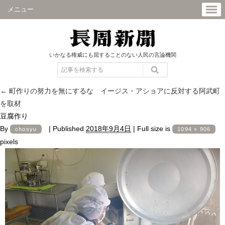
メニュー
いかなる権威にも屈することのない人民の言論機関
←
町作りの努力を無にするな イージス・アショアに反対する阿武町
を取材
豆腐作り
By
|
Published
2018年9月4日
|
Full size is
chosyu
1094 × 906
pixels