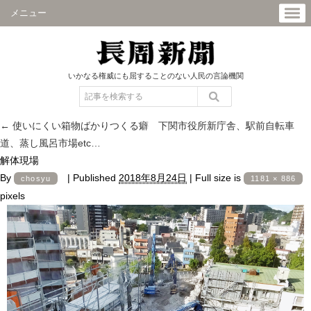
メニュー
いかなる権威にも屈することのない人民の言論機関
←
使いにくい箱物ばかりつくる癖 下関市役所新庁舎、駅前自転車
道、蒸し風呂市場etc…
解体現場
By
|
Published
2018年8月24日
|
Full size is
chosyu
1181 × 886
pixels