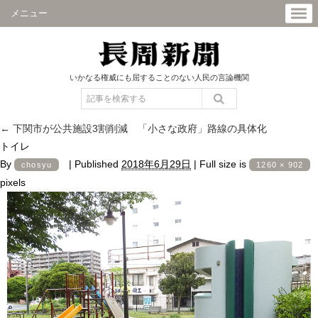
メニュー
いかなる権威にも屈することのない人民の言論機関
←
下関市が公共施設3割削減 「小さな政府」路線の具体化
トイレ
By
|
Published
2018年6月29日
|
Full size is
chosyu
1260 × 902
pixels