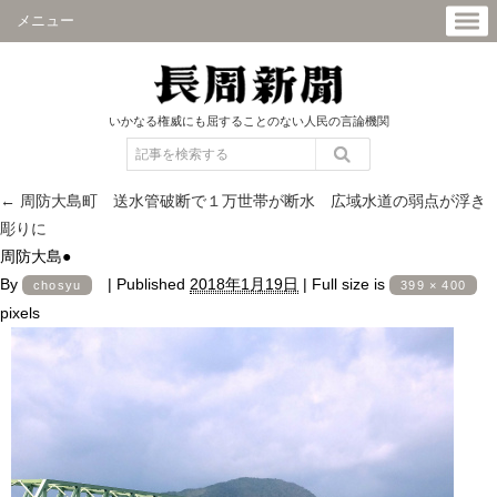
メニュー
いかなる権威にも屈することのない人民の言論機関
←
周防大島町 送水管破断で１万世帯が断水 広域水道の弱点が浮き
彫りに
周防大島●
By
|
Published
2018年1月19日
|
Full size is
chosyu
399 × 400
pixels