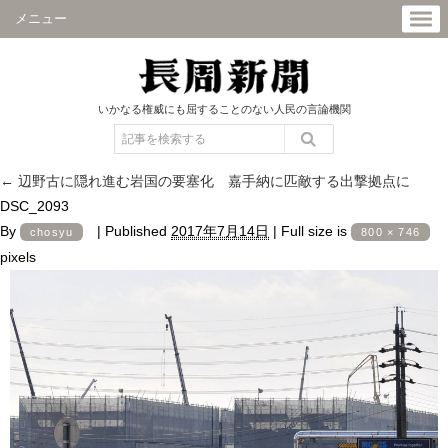
メニュー
いかなる権威にも屈することのない人民の言論機関
←
辺野古に隠れ進む岩国の要塞化 嘉手納に匹敵する出撃拠点に
DSC_2093
By
|
Published
2017年7月14日
|
Full size is
chosyu
800 × 746
pixels