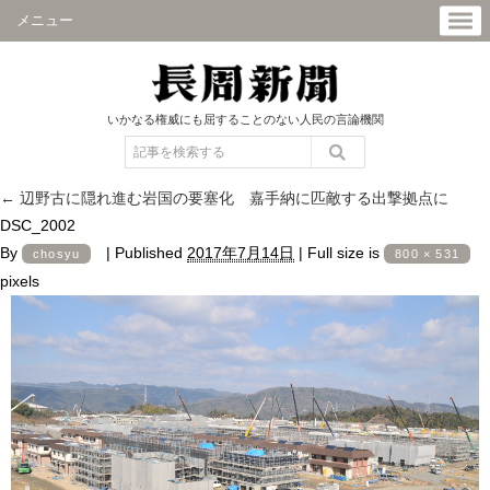
メニュー
いかなる権威にも屈することのない人民の言論機関
←
辺野古に隠れ進む岩国の要塞化 嘉手納に匹敵する出撃拠点に
DSC_2002
By
|
Published
2017年7月14日
|
Full size is
chosyu
800 × 531
pixels