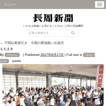
メニュー
いかなる権威にも屈することのない人民の言論機関
←
下関以東底引き 今期の豊漁願い出港式
もちまき
By
|
Published
2017年8月17日
|
Full size is
chosyu
1890 ×
pixels
1146