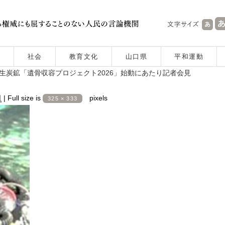
社会
教育文化
山口県
平和運動
生炭鉱「遺骨収容プロジェクト2026」始動にあたり記者会見
日
|
Full size is
pixels
325 × 333