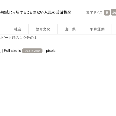
社会
教育文化
山口県
平和運動
はピーク時の１０分の１
日
|
Full size is
pixels
203 × 200