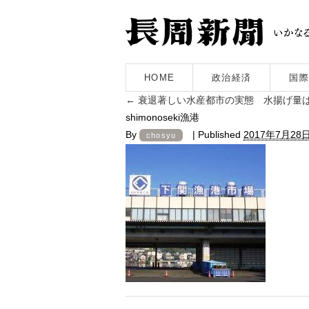
HOME
政治経済
国際
←
衰退著しい水産都市の実態 水揚げ量
shimonoseki漁港
By
|
Published
2017年7月28
chosyu