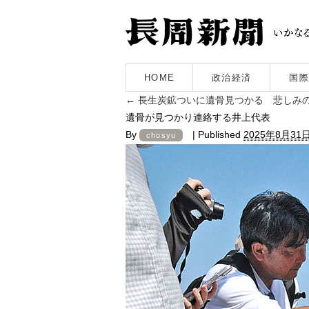
HOME
政治経済
国際
←
長生炭鉱ついに遺骨見つかる 悲しみの
遺骨が見つかり連絡する井上代表
By
|
Published
2025年8月31
chosyu