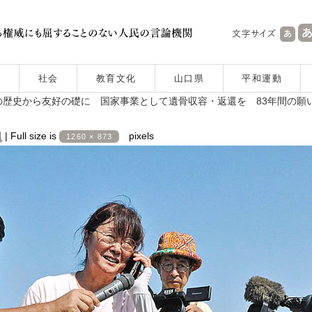
社会
教育文化
山口県
平和運動
歴史から友好の礎に 国家事業として遺骨収容・返還を 83年間の願
日
|
Full size is
pixels
1260 × 873