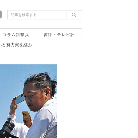
コラム狙撃兵
書評・テレビ評
いと努力実を結ぶ