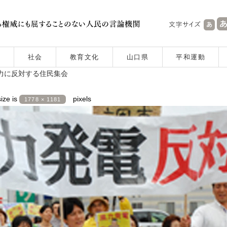
社会
教育文化
山口県
平和運動
力に反対する住民集会
size is
pixels
1778 × 1181