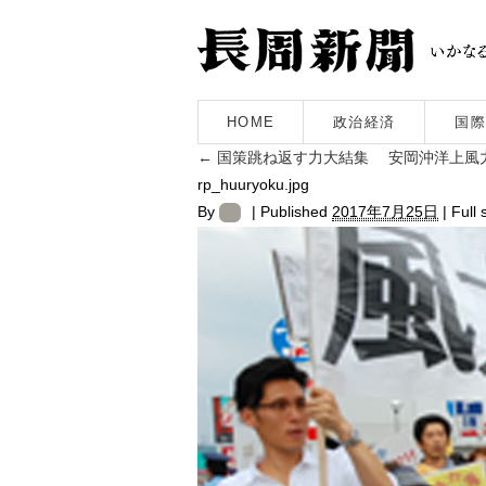
HOME
政治経済
国際
←
国策跳ね返す力大結集 安岡沖洋上風
rp_huuryoku.jpg
By
|
Published
2017年7月25日
|
Full 