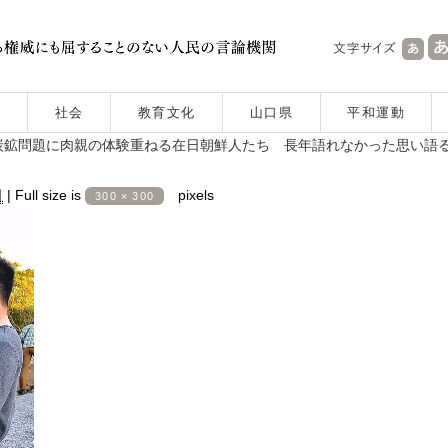
社会
教育文化
山口県
平和運動
炭鉱問題に肉親の体験重ねる在日朝鮮人たち 長年語れなかった思い語
日
|
Full size is
pixels
300 × 300