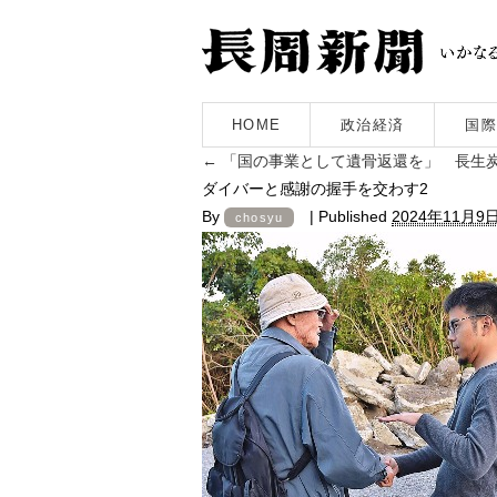
HOME
政治経済
国際
←
「国の事業として遺骨返還を」 長生
ダイバーと感謝の握手を交わす2
By
|
Published
2024年11月9
chosyu