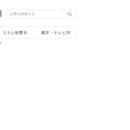
コラム狙撃兵
書評・テレビ評
る