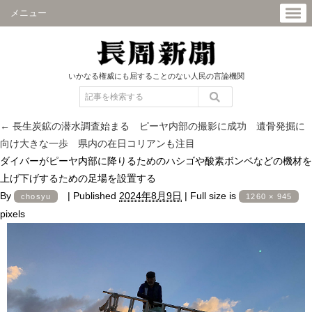
メニュー
いかなる権威にも屈することのない人民の言論機関
←
長生炭鉱の潜水調査始まる ピーヤ内部の撮影に成功 遺骨発掘に
向け大きな一歩 県内の在日コリアンも注目
ダイバーがピーヤ内部に降りるためのハシゴや酸素ボンベなどの機材を
上げ下げするための足場を設置する
By
|
Published
2024年8月9日
|
Full size is
chosyu
1260 × 945
pixels