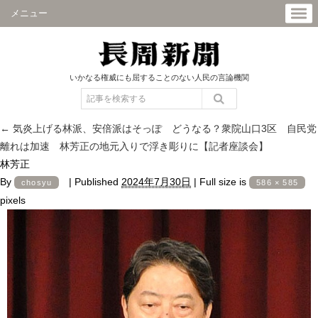
メニュー
いかなる権威にも屈することのない人民の言論機関
←
気炎上げる林派、安倍派はそっぽ どうなる？衆院山口3区 自民党
離れは加速 林芳正の地元入りで浮き彫りに【記者座談会】
林芳正
By
|
Published
2024年7月30日
|
Full size is
chosyu
586 × 585
pixels