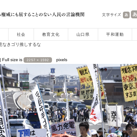
社会
教育文化
山口県
平和運動
同意なきゴリ推しするな
|
Full size is
pixels
2257 × 1592