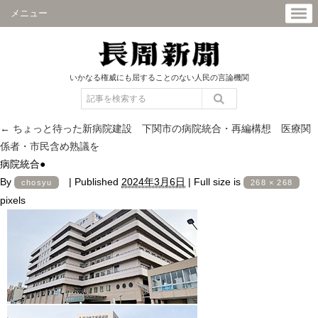
メニュー
いかなる権威にも屈することのない人民の言論機関
←
ちょっと待った新病院建設 下関市の病院統合・再編構想 医療関
係者・市民含め熟議を
病院統合●
By
|
Published
2024年3月6日
|
Full size is
chosyu
268 × 268
pixels