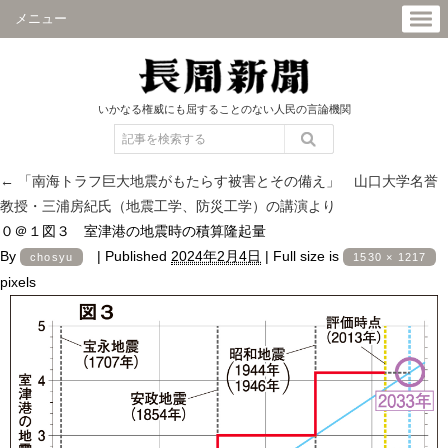
メニュー
いかなる権威にも屈することのない人民の言論機関
←
「南海トラフ巨大地震がもたらす被害とその備え」 山口大学名誉
教授・三浦房紀氏（地震工学、防災工学）の講演より
０＠１図３ 室津港の地震時の積算隆起量
By
|
Published
2024年2月4日
|
Full size is
chosyu
1530 × 1217
pixels