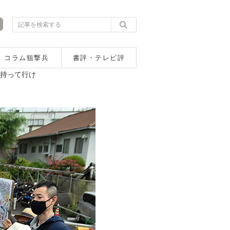
コラム狙撃兵
書評・テレビ評
に持って行け