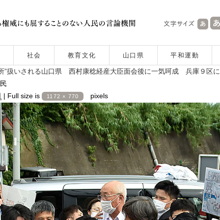
社会
教育文化
山口県
平和運動
所”扱いされる山口県 西村康稔経産大臣面会後に一気呵成 兵庫９区
民
日
|
Full size is
pixels
1172 × 770