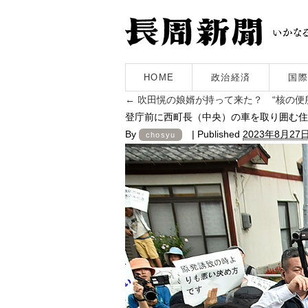
HOME
政治経済
国際
←
吹田愰の娘婿が持って来た？ “核の便
登庁前に西町長（中央）の車を取り囲む住
By
|
Published
2023年8月27
chosyu