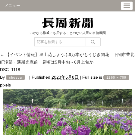
メニュー
いかなる権威にも屈することのない人民の言論機関
←
【イベント情報】里山花しょうぶ6万本がもうじき開花 下関市豊北
町滝部・遇斯光庵前 見頃は5月中旬～6月上旬か
DSC_1118
By
|
Published
2023年5月8日
|
Full size is
chosyu
1260 × 709
pixels