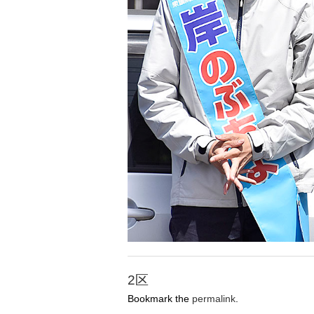
2区
Bookmark the
permalink
.