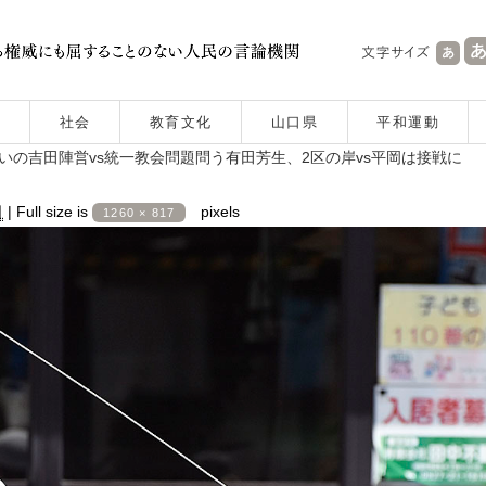
社会
教育文化
山口県
平和運動
いの吉田陣営vs統一教会問題問う有田芳生、2区の岸vs平岡は接戦に
日
|
Full size is
pixels
1260 × 817