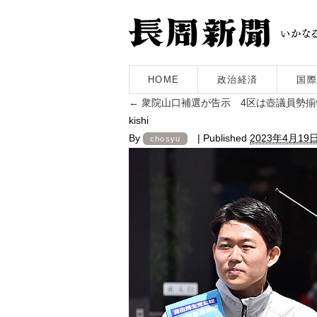
HOME
政治経済
国際
←
衆院山口補選が告示 4区は壺議員勢揃
kishi
By
|
Published
2023年4月19
chosyu