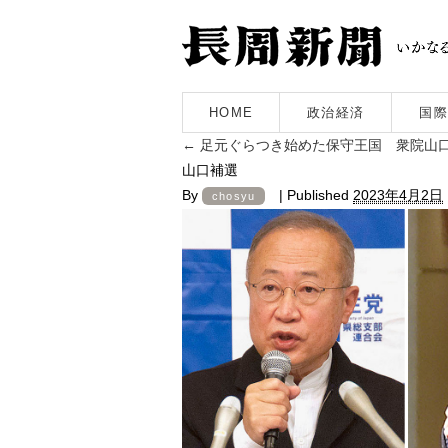
HOME
政治経済
国際
←
足元ぐらつき始めた保守王国 衆院山口
山口補選
By
|
Published
2023年4月2日
chosyu