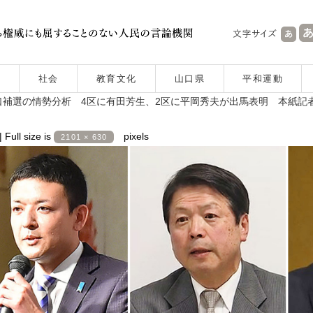
社会
教育文化
山口県
平和運動
補選の情勢分析 4区に有田芳生、2区に平岡秀夫が出馬表明 本紙記
|
Full size is
pixels
2101 × 630