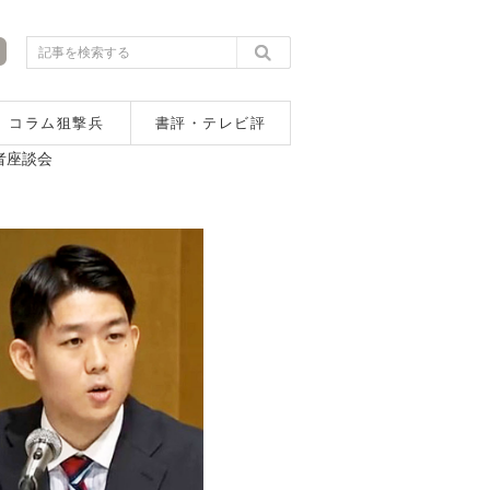
コラム狙撃兵
書評・テレビ評
者座談会