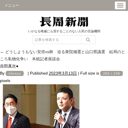
メニュー
いかなる権威にも屈することのない人民の言論機関
←
どうしようもない安倍vs林 迫る衆院補選と山口県議選 結局のと
ころ私物化争い 本紙記者座談会
吉田真次●
By
|
Published
2023年3月13日
|
Full size is
chosyu
268 × 268
pixels