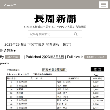
メニュー
いかなる権威にも屈することのない人民の言論機関
←
2023年2月5日 下関市議選 開票速報（確定）
開票速報●
By
|
Published
2023年2月6日
|
Full size is
chosyu
1339 × 2644
pixels