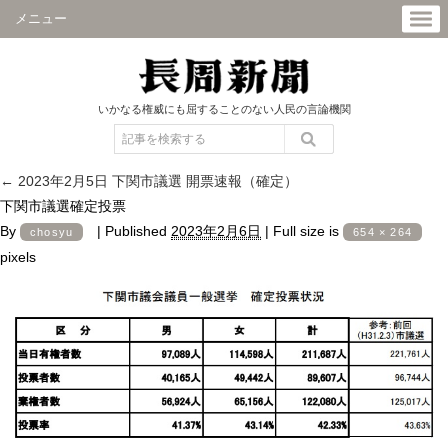
メニュー
いかなる権威にも屈することのない人民の言論機関
←
2023年2月5日 下関市議選 開票速報（確定）
下関市議選確定投票
By
|
Published
2023年2月6日
|
Full size is
chosyu
654 × 264
pixels