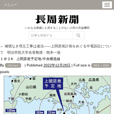
メニュー
いかなる権威にも屈することのない人民の言論機関
←
補償なき埋立工事は違法――上関原発計画をめぐる中電訴訟につい
て 明治学院大学名誉教授・熊本一規
１＠２A 上関原発予定地-中央構造線
By
|
Published
2022年12月28日
|
Full size is
chosyu
800 × 600
pixels