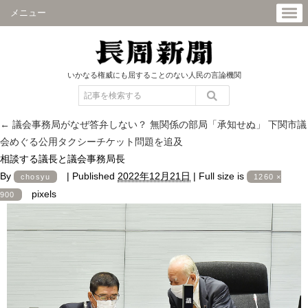
メニュー
いかなる権威にも屈することのない人民の言論機関
←
議会事務局がなぜ答弁しない？ 無関係の部局「承知せぬ」 下関市議
会めぐる公用タクシーチケット問題を追及
相談する議長と議会事務局長
By
|
Published
2022年12月21日
|
Full size is
chosyu
1260 ×
pixels
900