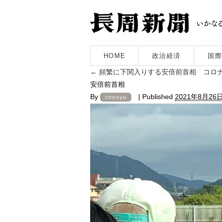
HOME
政治経済
国際
←
頻繁に下関入りする安倍前首相 コロ
安倍前首相
By
|
Published
2021年8月26
chosyu