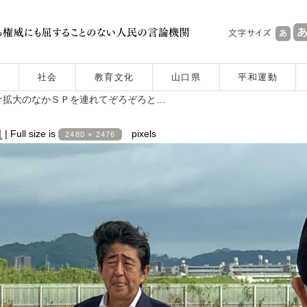
社会
教育文化
山口県
平和運動
ナ拡大のなかＳＰを連れてぞろぞろと…
日
|
Full size is
pixels
2480 × 2476